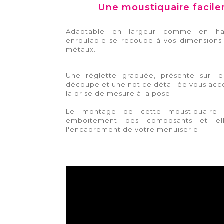
Une moustiquaire facil
Adaptable en largeur comme en hau
enroulable se recoupe à vos dimensions 
métaux.
Une réglette graduée, présente sur le
découpe et une notice détaillée vous a
la prise de mesure à la pose.
Le montage de cette moustiquaire 
emboitement des composants et el
l'encadrement de votre menuiserie