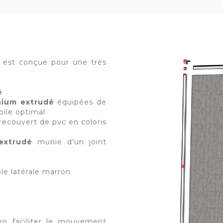
e est conçue pour une très
é
nium extrudé
équipées de
oile optimal
e recouvert de pvc en coloris
extrudé
munie d'un joint
le latérale marron
en faciliter le mouvement