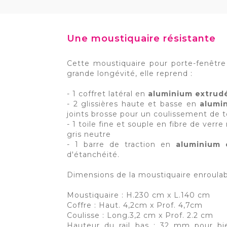
Une moustiquaire résistante
Cette moustiquaire pour porte-fenêtr
grande longévité, elle reprend :
- 1 coffret latéral en
aluminium extrud
- 2 glissières haute et basse en
alumi
joints brosse pour un coulissement de t
- 1 toile fine et souple en fibre de verr
gris neutre
- 1 barre de traction en
aluminium 
d'étanchéité.
Dimensions de la moustiquaire enroulab
Moustiquaire : H.230 cm x L.140 cm
Coffre : Haut. 4,2cm x Prof. 4,7cm
Coulisse : Long.3,2 cm x Prof. 2.2 cm
Hauteur du rail bas : 32 mm pour bi