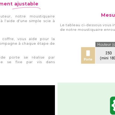
ement
ajustable
Mesu
teur, notre moustiquaire
à l'aide d'une simple scie à
Le tableau ci-dessous vous 
de notre moustiquaire enroul
 coffre, vous aide pour la
ccompagne à chaque étape de
de porte se réalise par
le se fixe par vis dans