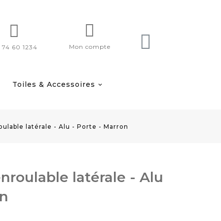
Mon compte
 74 60 1234
Toiles & Accessoires
ulable latérale - Alu - Porte - Marron
nroulable latérale - Alu
on